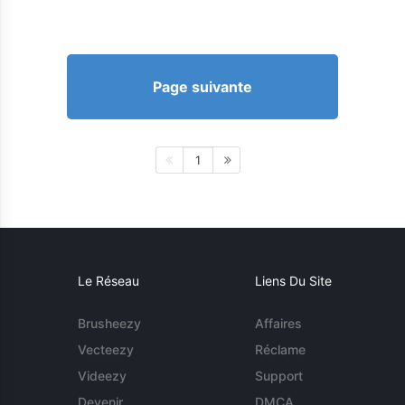
Page suivante
1
Le Réseau
Liens Du Site
Brusheezy
Affaires
Vecteezy
Réclame
Videezy
Support
Devenir
DMCA