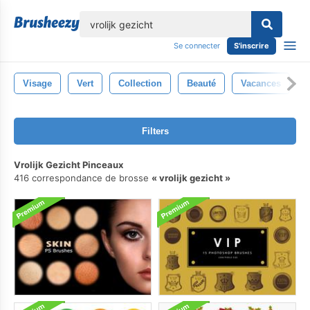
lose
Se connecter
S'inscrire
Visage
Vert
Collection
Beauté
Vacances
Filters
Vrolijk Gezicht Pinceaux
416 correspondance de brosse
vrolijk gezicht