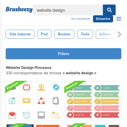
lose
Se connecter
S'inscrire
Site Internet
Psd
Bouton
Toile
Icônes
Mo
Filters
Website Design Pinceaux
330 correspondance de brosse
website design