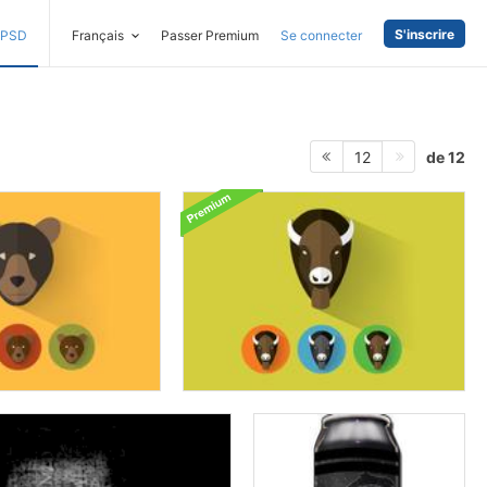
S'inscrire
PSD
Français
Passer Premium
Se connecter
de 12
12