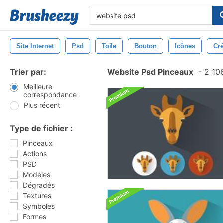
Site Internet
Psd
Toile
Bouton
Icônes
Cré
Trier par:
Website Psd Pinceaux
-
2 10
Meilleure
correspondance
Plus récent
Type de fichier :
Pinceaux
Actions
PSD
Modèles
Dégradés
Textures
Symboles
Formes