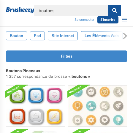
lose
Se connecter
S'inscrire
Bouton
Psd
Site Internet
Les Éléments Web
C
Filters
Boutons Pinceaux
1 357 correspondance de brosse
boutons