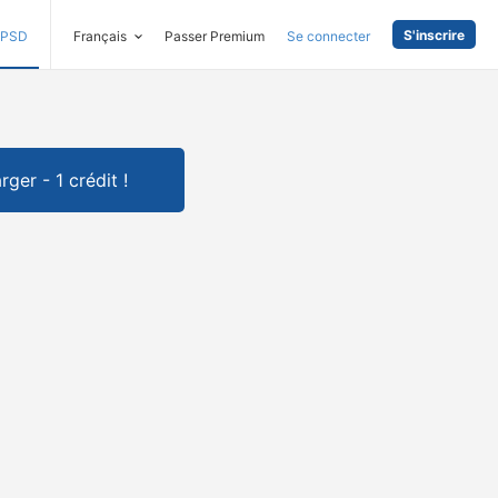
S'inscrire
PSD
Français
Passer Premium
Se connecter
rger - 1 crédit !