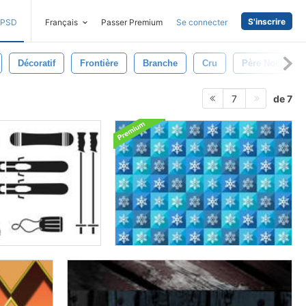
S'inscrire
PSD
Français
Passer Premium
Se connecter
Décoratif
Frontière
Branche
Cru
Père Noël
de 7
7