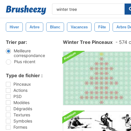
Hiver
Arbre
Blanc
Vacances
Fête
Arbre D
Trier par:
Winter Tree Pinceaux
-
574 c
Meilleure
correspondance
Plus récent
Type de fichier :
Pinceaux
Actions
PSD
Modèles
Dégradés
Textures
Symboles
Formes