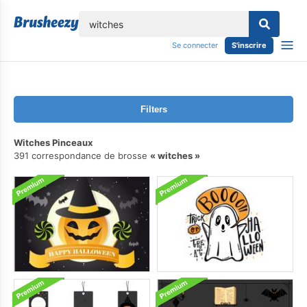
lose
Se connecter
S'inscrire
Filters
Witches Pinceaux
391 correspondance de brosse
witches