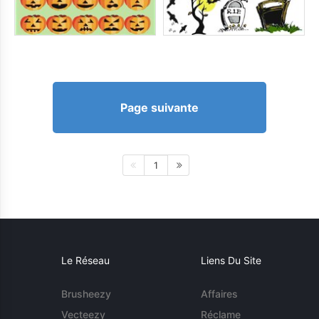
Page suivante
1
Le Réseau
Liens Du Site
Brusheezy
Affaires
Vecteezy
Réclame