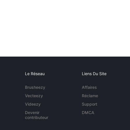
Le Réseau
Liens Du Site
Brusheezy
Affaires
Vecteezy
Réclame
Videezy
Support
Devenir
DMCA
contributeur