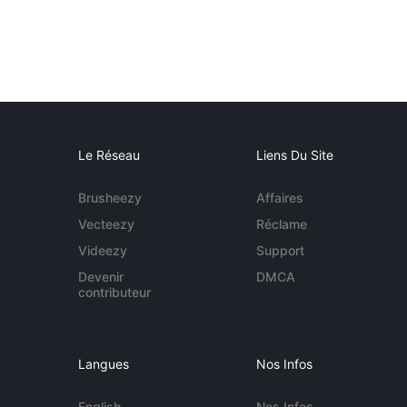
Le Réseau
Liens Du Site
Brusheezy
Affaires
Vecteezy
Réclame
Videezy
Support
Devenir
DMCA
contributeur
Langues
Nos Infos
English
Nos Infos