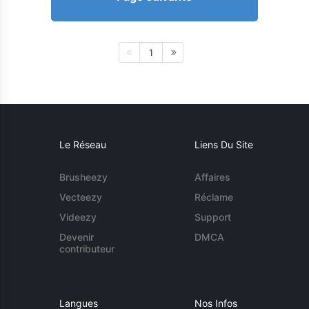
1
Le Réseau
Liens Du Site
Brusheezy
Affaires
Vecteezy
Réclame
Videezy
Support
Devenir
DMCA
contributeur
Langues
Nos Infos