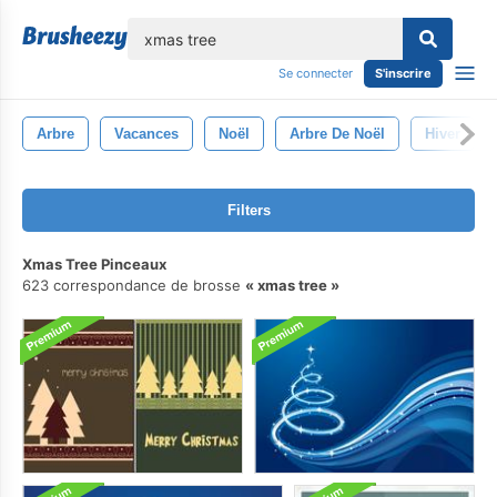
lose
Se connecter
S'inscrire
Arbre
Vacances
Noël
Arbre De Noël
Hiver
Filters
Xmas Tree Pinceaux
623 correspondance de brosse
xmas tree