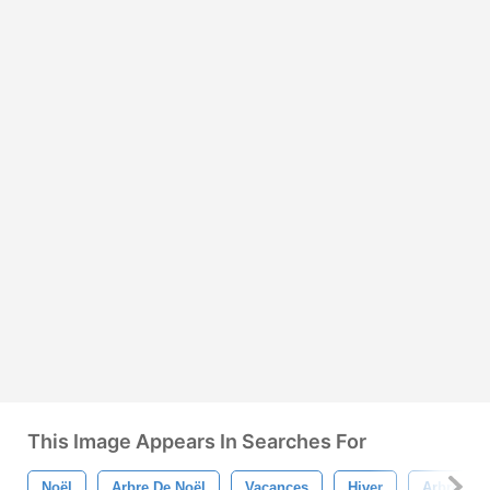
This Image Appears In Searches For
Noël
Arbre De Noël
Vacances
Hiver
Arbre