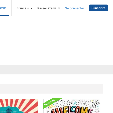
S'inscrire
PSD
Français
Passer Premium
Se connecter