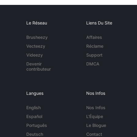
Le Réseau
Liens Du Site
Brusheezy
Affaires
Vecteezy
Réclame
Videezy
Support
Devenir
DMCA
contributeur
Langues
Nos Infos
English
Nos Infos
Español
L'Équipe
Português
Le Blogue
Deutsch
Contact