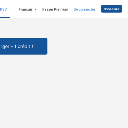
S'inscrire
PSD
Français
Passer Premium
Se connecter
rger - 1 crédit !