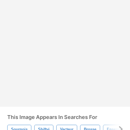
This Image Appears In Searches For
Sournois
Shiftyj
Vecteur
Brosse
Ensemble