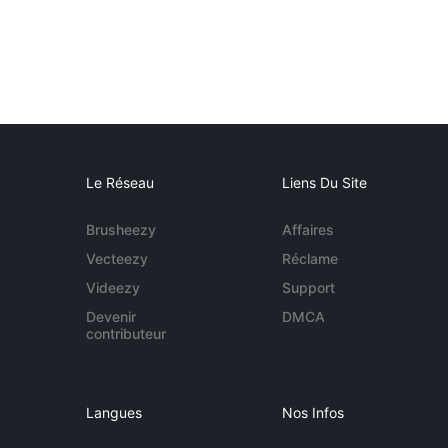
Le Réseau
Liens Du Site
Brusheezy
Affaires
Vecteezy
Réclame
Videezy
Support
Devenir
DMCA
contributeur
Langues
Nos Infos