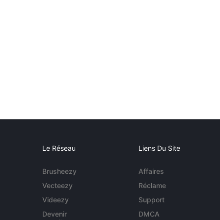
Le Réseau
Liens Du Site
Brusheezy
Affaires
Vecteezy
Réclame
Videezy
Support
Devenir
DMCA