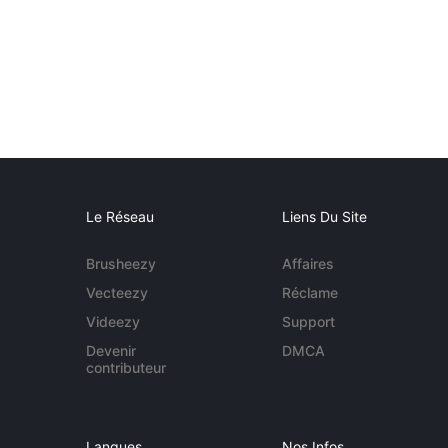
Le Réseau
Liens Du Site
Brusheezy
Affaires
Vecteezy
Réclame
Videezy
Support
Devenir
DMCA
contributeur
Langues
Nos Infos