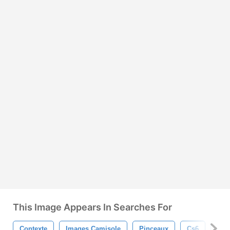
This Image Appears In Searches For
Contexte
Images Camisole
Pinceaux
Cs6
For