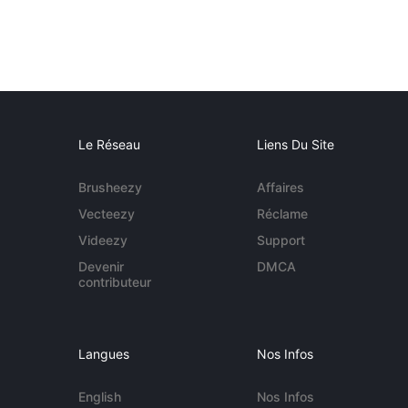
Le Réseau
Liens Du Site
Brusheezy
Affaires
Vecteezy
Réclame
Videezy
Support
Devenir
DMCA
contributeur
Langues
Nos Infos
English
Nos Infos