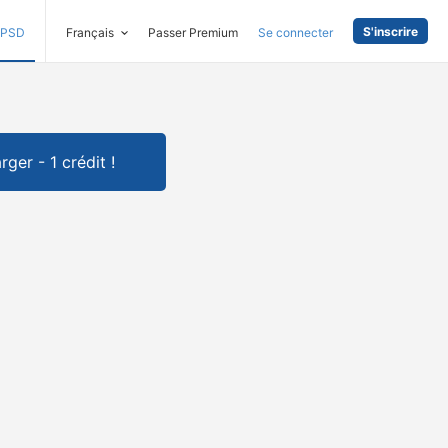
S'inscrire
PSD
Français
Passer Premium
Se connecter
rger - 1 crédit !