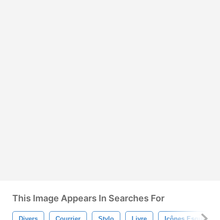
This Image Appears In Searches For
Divers
Courrier
Stylo
Livre
Icônes Esquissée