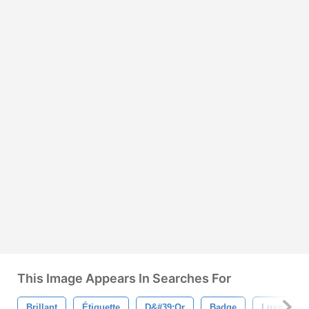
This Image Appears In Searches For
Brillant
Étiquette
D&#39;or
Badge
Luxe