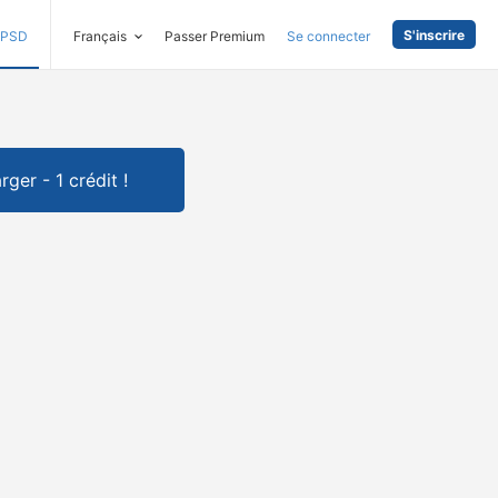
S'inscrire
PSD
Français
Passer Premium
Se connecter
rger - 1 crédit !