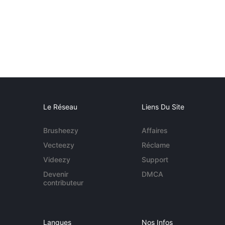
Le Réseau
Liens Du Site
Brusheezy
Affaires
Vecteezy
Réclame
Videezy
Support
Devenir
DMCA
contributeur
Langues
Nos Infos