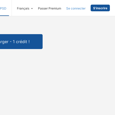
S'inscrire
PSD
Français
Passer Premium
Se connecter
rger - 1 crédit !