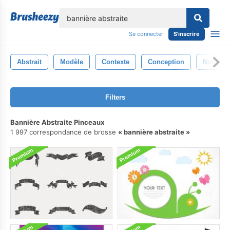
lose
Se connecter
S'inscrire
Abstrait
Modèle
Contexte
Conception
Noir
Filters
Bannière Abstraite Pinceaux
1 997 correspondance de brosse
bannière abstraite