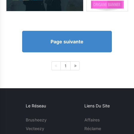
Page suivante
1
Le Réseau
Liens Du Site
Brusheezy
Affaires
Vecteezy
Réclame