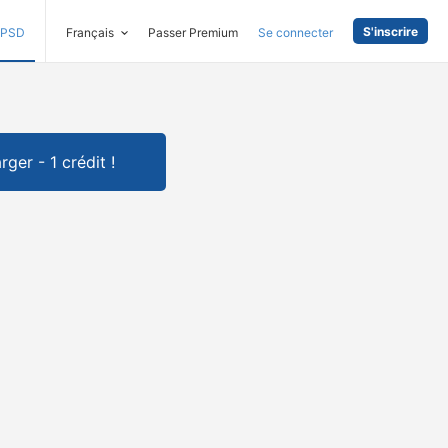
S'inscrire
PSD
Français
Passer Premium
Se connecter
rger - 1 crédit !