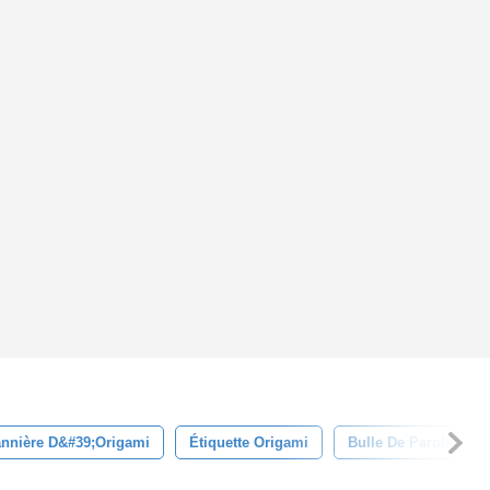
nnière D&#39;origami
Étiquette Origami
Bulle De Parole D&#