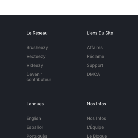
Le Réseau
Liens Du Site
Brusheezy
Affaires
Vecteezy
Réclame
Videezy
Support
Devenir
DMCA
contributeur
Langues
Nos Infos
English
Nos Infos
Español
L'Équipe
Português
Le Blogue