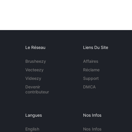
Le Réseau
Liens Du Site
Brusheezy
Affaires
Vecteezy
Réclame
Videezy
Support
Devenir
DMCA
contributeur
Langues
Nos Infos
English
Nos Infos