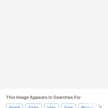
This Image Appears In Searches For
Animal
Visage
Icône
Singe
Minimal
Afri