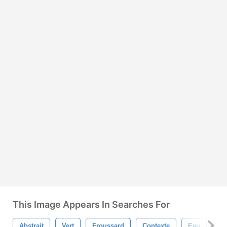
This Image Appears In Searches For
Abstrait
Vert
Froussard
Contexte
Eau
On