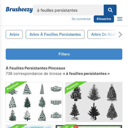
lose
Se connecter
S'inscrire
Arbre
Arbre À Feuilles Persistantes
Arbre De Noël
N
Filters
À Feuilles Persistantes Pinceaux
738 correspondance de brosse
à feuilles persistantes