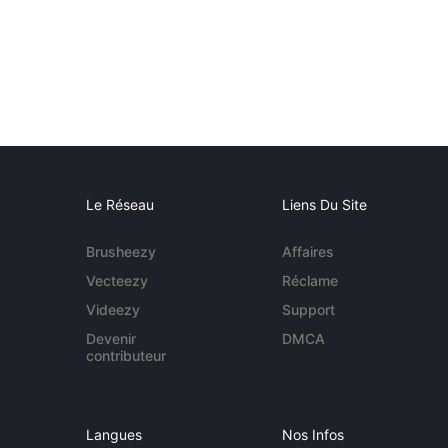
Le Réseau
Liens Du Site
Brusheezy
Affaires
Vecteezy
Réclame
Videezy
Support
Devenir
DMCA
contributeur
Langues
Nos Infos