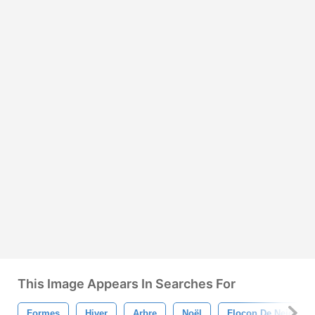
This Image Appears In Searches For
Formes
Hiver
Arbre
Noël
Flocon De Neige