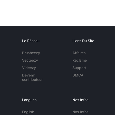
Le Réseau
Liens Du Site
Brusheezy
Affaires
Vecteezy
Réclame
Videezy
Support
Devenir
DMCA
contributeur
Langues
Nos Infos
English
Nos Infos