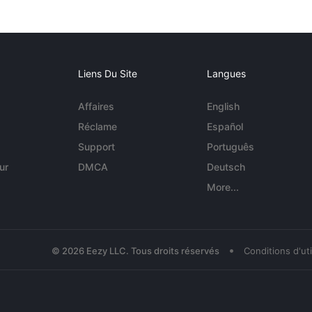
Liens Du Site
Langues
Affaires
English
Réclame
Español
Support
Português
ur
DMCA
Deutsch
More...
•
© 2026 Eezy LLC. Tous droits réservés
Conditions d'uti