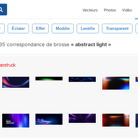
Vecteurs
Photos
Vidéo
r
Éclater
Effet
Modèle
Lentille
Transparent
35 correspondance de brosse
abstract light