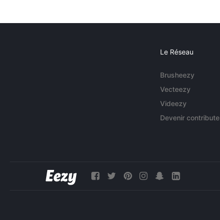
Le Réseau
Brusheezy
Vecteezy
Videezy
Devenir contribute