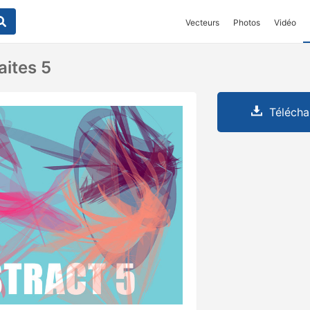
Vecteurs
Photos
Vidéo
aites 5
Télécha