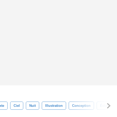
xte
Ciel
Nuit
Illustration
Conception
Éclat