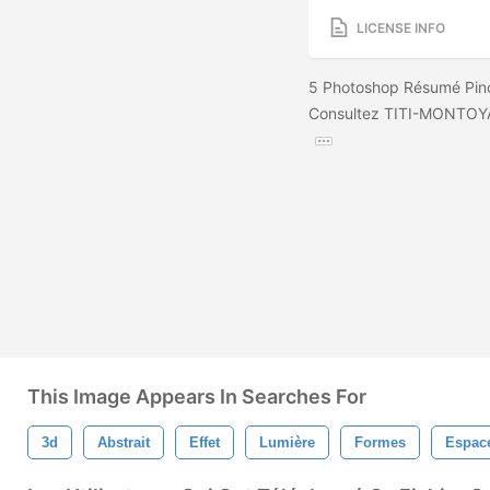
LICENSE INFO
5 Photoshop Résumé Pinc
Consultez TITI-MONTOYA
This Image Appears In Searches For
3d
Abstrait
Effet
Lumière
Formes
Espac