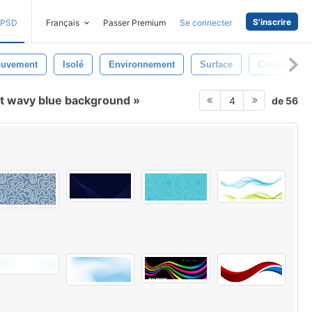
S'inscrire
PSD
Français
Passer Premium
Se connecter
uvement
Isolé
Environnement
Surface
Courant
t wavy blue background
de 56
4