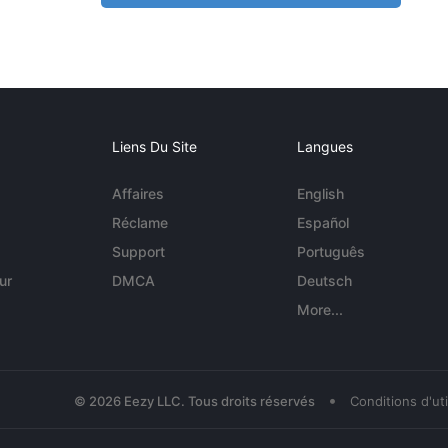
Liens Du Site
Langues
Affaires
English
Réclame
Español
Support
Português
ur
DMCA
Deutsch
More...
•
© 2026 Eezy LLC. Tous droits réservés
Conditions d'uti