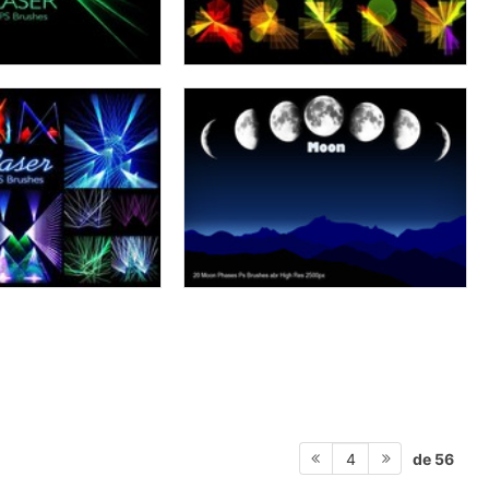
de 56
4