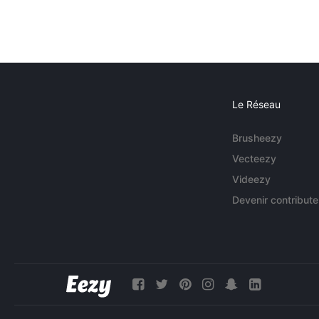
Le Réseau
Brusheezy
Vecteezy
Videezy
Devenir contribute