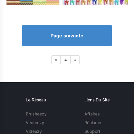
Page suivante
4
Le Réseau
Liens Du Site
Brusheezy
Affaires
Vecteezy
Réclame
Videezy
Support