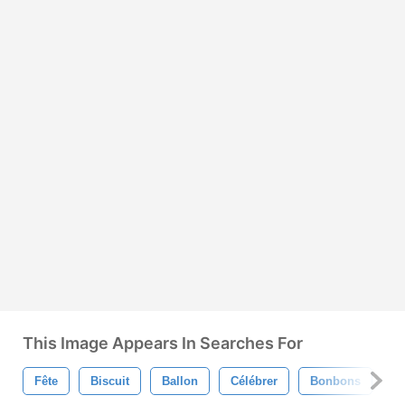
This Image Appears In Searches For
Fête
Biscuit
Ballon
Célébrer
Bonbons
D