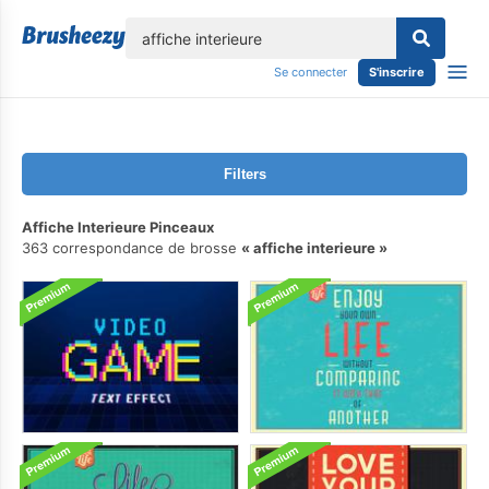
lose
Se connecter
S'inscrire
Filters
Affiche Interieure Pinceaux
363 correspondance de brosse
affiche interieure