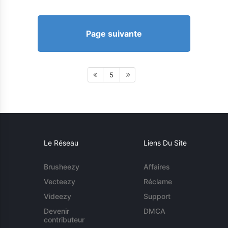
Page suivante
5
Le Réseau
Liens Du Site
Brusheezy
Affaires
Vecteezy
Réclame
Videezy
Support
Devenir
DMCA
contributeur