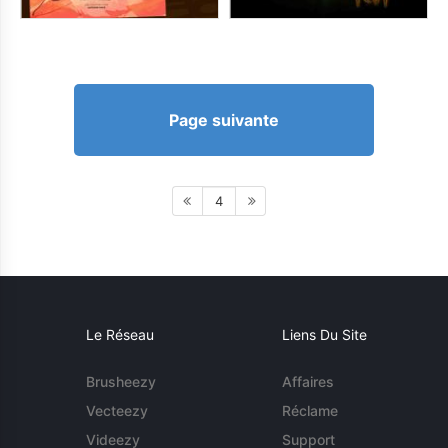
Page suivante
4
Le Réseau
Liens Du Site
Brusheezy
Affaires
Vecteezy
Réclame
Videezy
Support