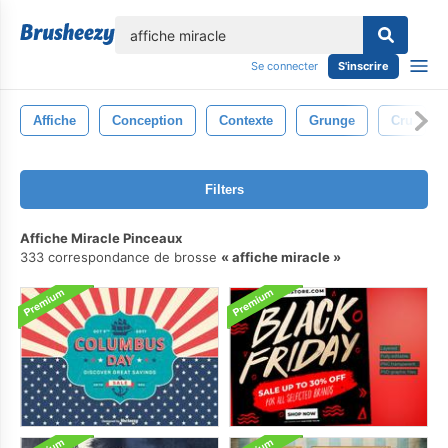
lose
Se connecter
S'inscrire
Affiche
Conception
Contexte
Grunge
Cru
Filters
Affiche Miracle Pinceaux
333 correspondance de brosse
affiche miracle