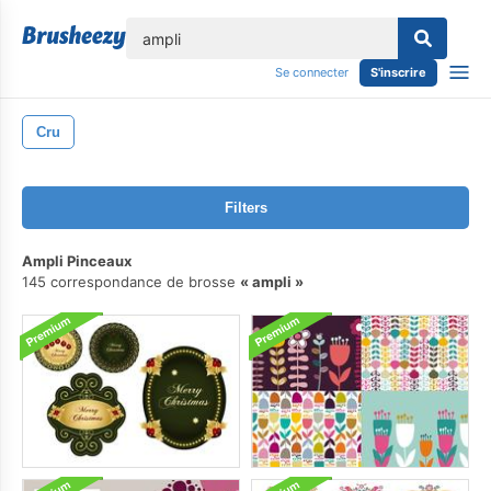
lose
Se connecter
S'inscrire
Cru
Filters
Ampli Pinceaux
145 correspondance de brosse
ampli