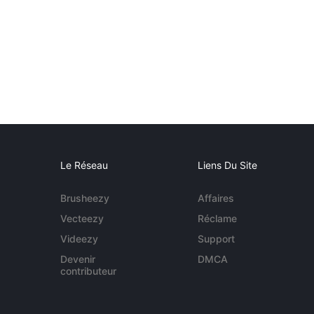
Le Réseau
Liens Du Site
Brusheezy
Affaires
Vecteezy
Réclame
Videezy
Support
Devenir
DMCA
contributeur