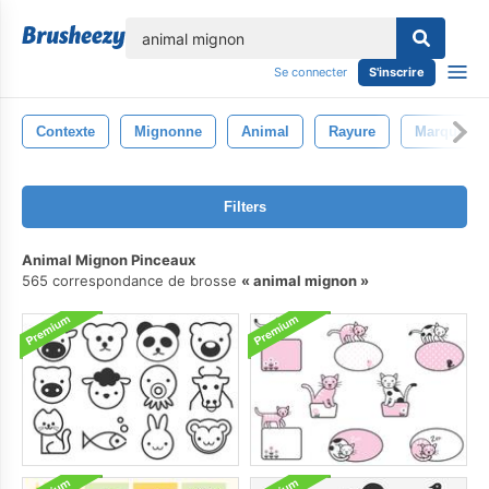
lose
Se connecter
S'inscrire
Contexte
Mignonne
Animal
Rayure
Marque
Filters
Animal Mignon Pinceaux
565 correspondance de brosse
animal mignon