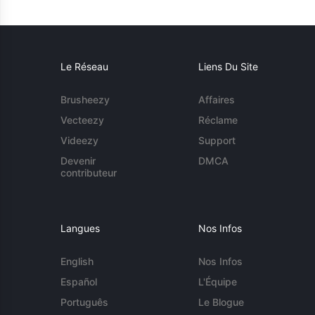
Le Réseau
Liens Du Site
Brusheezy
Affaires
Vecteezy
Réclame
Videezy
Support
Devenir
DMCA
contributeur
Langues
Nos Infos
English
Nos Infos
Español
L'Équipe
Português
Le Blogue