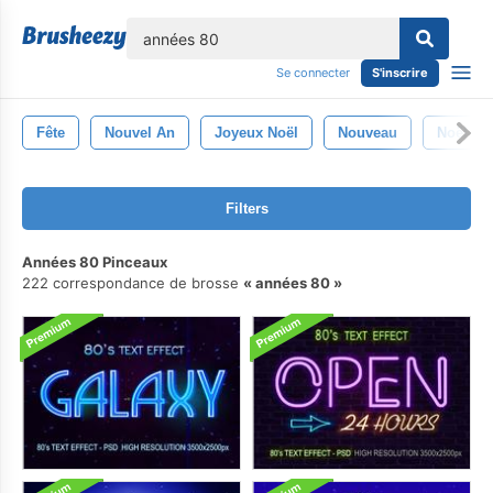
lose
Se connecter
S'inscrire
Fête
Nouvel An
Joyeux Noël
Nouveau
Noël
Filters
Années 80 Pinceaux
222 correspondance de brosse
années 80