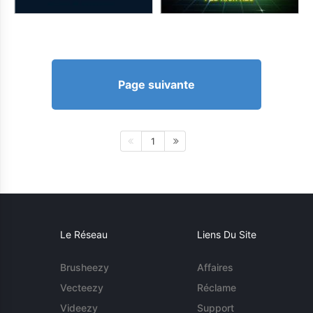
Page suivante
1
Le Réseau
Liens Du Site
Brusheezy
Affaires
Vecteezy
Réclame
Videezy
Support