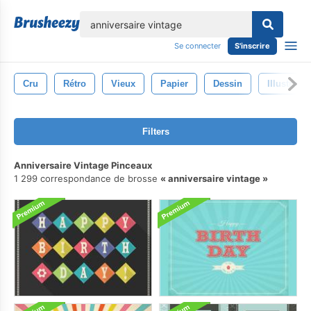
lose
Se connecter
S'inscrire
Cru
Rétro
Vieux
Papier
Dessin
Illustratio
Filters
Anniversaire Vintage Pinceaux
1 299 correspondance de brosse
anniversaire vintage