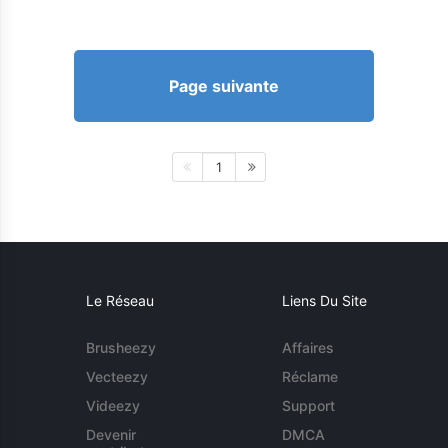
Page suivante
1
Le Réseau
Liens Du Site
Brusheezy
Affaires
Vecteezy
Réclame
Videezy
Support
Devenir
DMCA