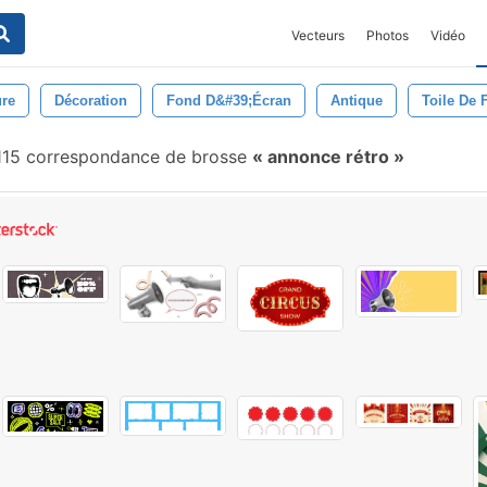
Vecteurs
Photos
Vidéo
ure
Décoration
Fond D&#39;écran
Antique
Toile De 
115 correspondance de brosse
annonce rétro