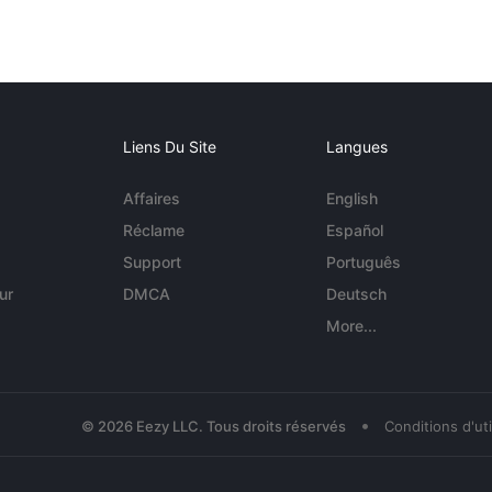
Liens Du Site
Langues
Affaires
English
Réclame
Español
Support
Português
ur
DMCA
Deutsch
More...
•
© 2026 Eezy LLC. Tous droits réservés
Conditions d'uti