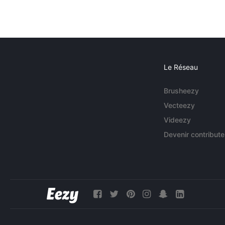
Le Réseau
Brusheezy
Vecteezy
Videezy
Devenir contribute