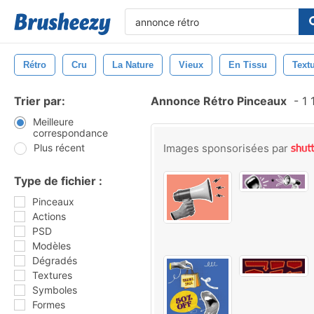
Rétro
Cru
La Nature
Vieux
En Tissu
Text
Trier par:
Annonce Rétro Pinceaux
-
1 
Meilleure
correspondance
Plus récent
Images sponsorisées par
Type de fichier :
Pinceaux
Actions
PSD
Modèles
Dégradés
Textures
Symboles
Formes