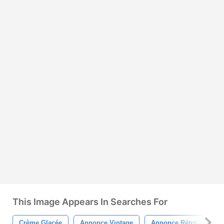
This Image Appears In Searches For
Crème Glacée
Annonce Vintage
Annonce Rétro
Pu