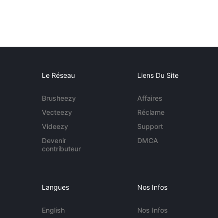
Le Réseau
Liens Du Site
Brusheezy
Affaires
Vecteezy
Réclame
Videezy
Support
Devenir
DMCA
contributeur
Langues
Nos Infos
English
Nos Infos