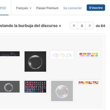
S'inscrire
PSD
Français
Passer Premium
Se connecter
stando la burbuja del discurso
de 84
4