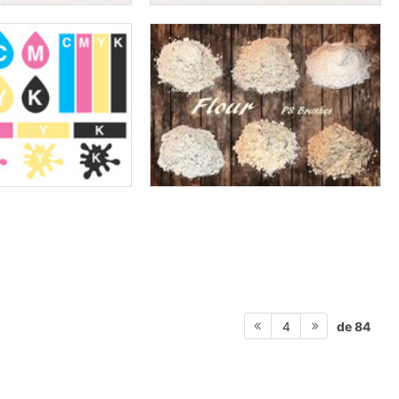
de 84
4