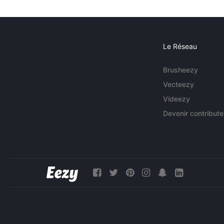
Le Réseau
Brusheezy
Vecteezy
Videezy
Devenir contribute