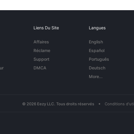
Liens Du Site
Langues
Affaires
English
Réclame
Español
Support
Português
ur
DMCA
Deutsch
More...
•
© 2026 Eezy LLC. Tous droits réservés
Conditions d'uti